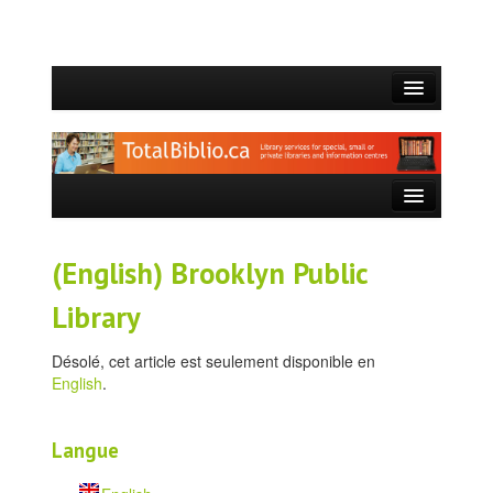
ACCUEIL
QUI SOMMES-NOUS?
CE QUE NOUS FAISONS
SERVICES OFFERTS
(English) Brooklyn Public
BLOGUE
Library
CONTACT
Désolé, cet article est seulement disponible en
English
.
Langue