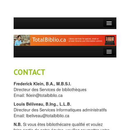
ACCUEIL
QUI SOMMES-NOUS?
CE QUE NOUS FAISONS
SERVICES OFFERTS
CONTACT
BLOGUE
Frederick Klein, B.A., M.B.S.I.
Directeur des Services de bibliothèques
CONTACT
Email: fklein@totalbiblio.ca
Louis Béliveau, B.Ing., L.L.B.
Directeur des Services informatiques administratifs
Email: lbeliveau@totalbiblio.ca
N.B.
Si vous êtes bibliothécaire qualifié et voulez
faire partie de notre équipe, veuillez soumettre votre